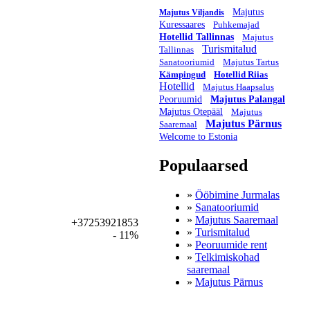
Majutus
Majutus Viljandis
Kuressaares
Puhkemajad
Hotellid Tallinnas
Majutus
Turismitalud
Tallinnas
Sanatooriumid
Majutus Tartus
Kämpingud
Hotellid Riias
Hotellid
Majutus Haapsalus
Peoruumid
Majutus Palangal
Majutus Otepääl
Majutus
Majutus Pärnus
Saaremaal
Welcome to Estonia
Populaarsed
»
Ööbimine Jurmalas
»
Sanatooriumid
»
Majutus Saaremaal
+37253921853
»
Turismitalud
- 11%
»
Peoruumide rent
»
Telkimiskohad
saaremaal
»
Majutus Pärnus