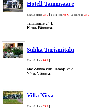
Hotell Tammsaare
|
|
Hinnad alates
75 €
1-sed toad
68 €
2-sed toad
75 €
Tammsaare 24-B
Pärnu, Pärnumaa
Suhka Turismitalu
|
Hinnad alates
16 €
Mäe-Suhka küla, Haanja vald
Võru, Võrumaa
Villa Nõva
|
Hinnad alates
35 €