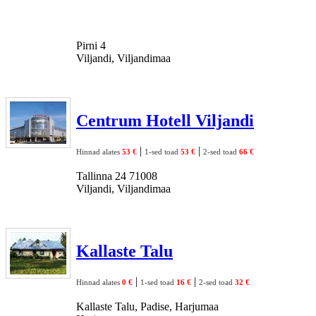
Pirni 4
Viljandi, Viljandimaa
Centrum Hotell Viljandi
|
|
Hinnad alates
53 €
1-sed toad
53 €
2-sed toad
66 €
Tallinna 24 71008
Viljandi, Viljandimaa
Kallaste Talu
|
|
Hinnad alates
0 €
1-sed toad
16 €
2-sed toad
32 €
Kallaste Talu, Padise, Harjumaa