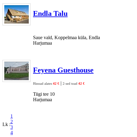
Endla Talu
Saue vald, Koppelmaa küla, Endla
Harjumaa
Feyena Guesthouse
|
Hinnad alates
42 €
2-sed toad
42 €
Tiigi tee 10
Harjumaa
1
2
Lk :
3
4