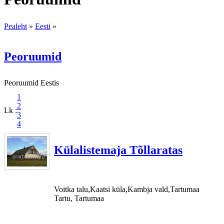
Pealeht
»
Eesti
»
Peoruumid
Peoruumid Eestis
1
2
Lk :
3
4
Külalistemaja Tõllaratas
Voitka talu,Kaatsi küla,Kambja vald,Tartumaa
Tartu, Tartumaa