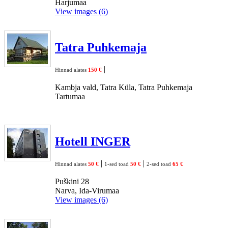
Harjumaa
View images (6)
Tatra Puhkemaja
|
Hinnad alates
150 €
Kambja vald, Tatra Küla, Tatra Puhkemaja
Tartumaa
Hotell INGER
|
|
Hinnad alates
50 €
1-sed toad
50 €
2-sed toad
65 €
Puškini 28
Narva, Ida-Virumaa
View images (6)