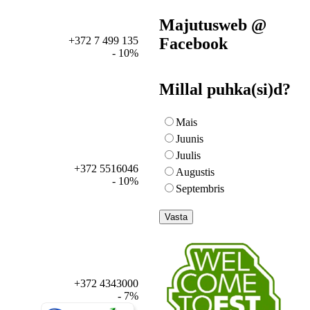
Majutusweb @
Facebook
+372 7 499 135
- 10%
Millal puhka(si)d?
Mais
Juunis
Juulis
+372 5516046
Augustis
- 10%
Septembris
+372 4343000
- 7%