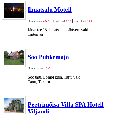
Ilmatsalu Motell
|
|
Hinnad alates
27 €
1-sed toad
27 €
2-sed toad
40 €
Järve tee 15, Ilmatsalu, Tähtvere vald
Tartumaa
Soo Puhkemaja
|
Hinnad alates
13 €
Soo talu, Lombi küla, Tartu vald
Tartu, Tartumaa
Peetrimõisa Villa SPA Hotell
Viljandi