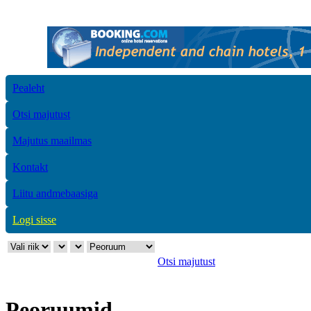
Pealeht
Otsi majutust
Majutus maailmas
Kontakt
Liitu andmebaasiga
Logi sisse
Otsi majutust
Peoruumid