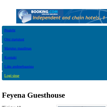
Pealeht
Otsi majutust
Majutus maailmas
Kontakt
Liitu andmebaasiga
Logi sisse
Feyena Guesthouse