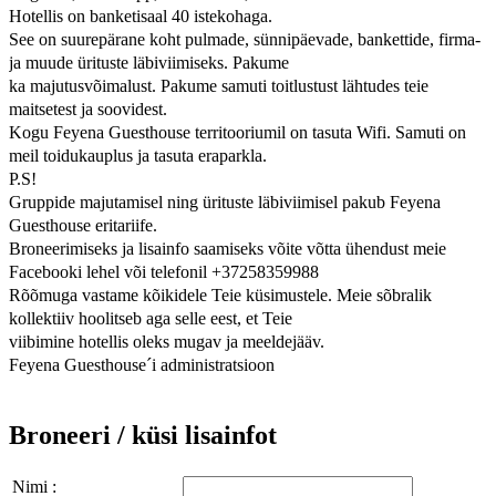
Hotellis on banketisaal 40 istekohaga.
See on suurepärane koht pulmade, sünnipäevade, bankettide, firma-
ja muude ürituste läbiviimiseks. Pakume
ka majutusvõimalust. Pakume samuti toitlustust lähtudes teie
maitsetest ja soovidest.
Kogu Feyena Guesthouse territooriumil on tasuta Wifi. Samuti on
meil toidukauplus ja tasuta eraparkla.
P.S!
Gruppide majutamisel ning ürituste läbiviimisel pakub Feyena
Guesthouse eritariife.
Broneerimiseks ja lisainfo saamiseks võite võtta ühendust meie
Facebooki lehel või telefonil +37258359988
Rõõmuga vastame kõikidele Teie küsimustele. Meie sõbralik
kollektiiv hoolitseb aga selle eest, et Teie
viibimine hotellis oleks mugav ja meeldejääv.
Feyena Guesthouse´i administratsioon
Broneeri / küsi lisainfot
Nimi :