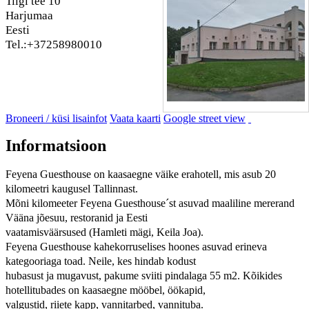
Tiigi tee 10
Harjumaa
Eesti
Tel.:+37258980010
Broneeri / küsi lisainfot
Vaata kaarti
Google street view
Informatsioon
Feyena Guesthouse on kaasaegne väike erahotell, mis asub 20
kilomeetri kaugusel Tallinnast.
Mõni kilomeeter Feyena Guesthouse´st asuvad maaliline mererand
Vääna jõesuu, restoranid ja Eesti
vaatamisväärsused (Hamleti mägi, Keila Joa).
Feyena Guesthouse kahekorruselises hoones asuvad erineva
kategooriaga toad. Neile, kes hindab kodust
hubasust ja mugavust, pakume sviiti pindalaga 55 m2. Kõikides
hotellitubades on kaasaegne mööbel, öökapid,
valgustid, riiete kapp, vannitarbed, vannituba.