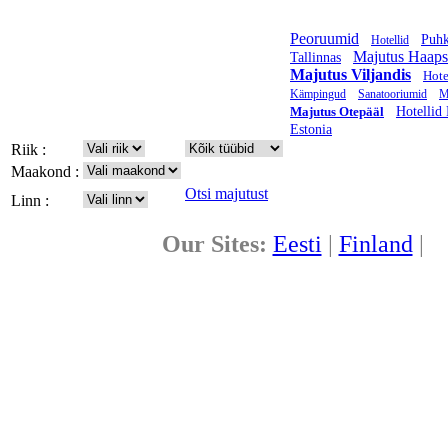
Peoruumid
Puh
Hotellid
Majutus Haaps
Tallinnas
Majutus Viljandis
Hote
Kämpingud
Sanatooriumid
M
Majutus Otepääl
Hotellid 
Estonia
Riik :
Maakond :
Otsi majutust
Linn :
Our Sites:
Eesti
|
Finland
|