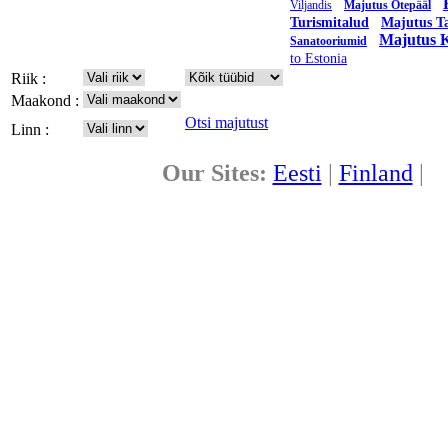
Viljandis
Majutus Otepääl
Turismitalud
Majutus Ta
Majutus K
Sanatooriumid
to Estonia
Riik :
Maakond :
Otsi majutust
Linn :
Our Sites:
Eesti
|
Finland
|