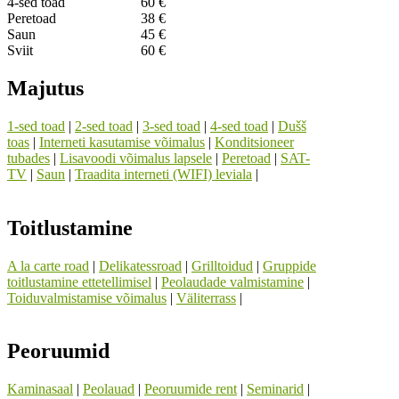
4-sed toad
60 €
Peretoad
38 €
Saun
45 €
Sviit
60 €
Majutus
1-sed toad
|
2-sed toad
|
3-sed toad
|
4-sed toad
|
Dušš
toas
|
Interneti kasutamise võimalus
|
Konditsioneer
tubades
|
Lisavoodi võimalus lapsele
|
Peretoad
|
SAT-
TV
|
Saun
|
Traadita interneti (WIFI) leviala
|
Toitlustamine
A la carte road
|
Delikatessroad
|
Grilltoidud
|
Gruppide
toitlustamine ettetellimisel
|
Peolaudade valmistamine
|
Toiduvalmistamise võimalus
|
Väliterrass
|
Peoruumid
Kaminasaal
|
Peolauad
|
Peoruumide rent
|
Seminarid
|