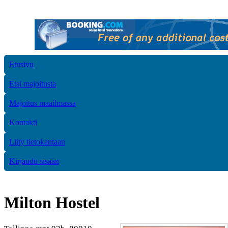
Etusivu
Etsi majoitusta
Majoitus maailmassa
Kontakti
Liity tietokantaan
Kirjaudu sisään
Milton Hostel