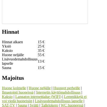
Hinnat
Hinnat alkaen
15 €
Yksiö
25 €
Kaksio
35 €
Huone neljälle
55 €
Lisävuodemahdollisuus
13 €
lapselle
Sauna
15 €
Majoitus
Huone kolmelle
|
Huone neljälle
|
Huoneet perheille
|
Ilmastointi huoneissä
|
Internetin käyttömahdollisuus
|
Kaksio
|
Langaton internettialue (WIFI)
|
Lemmikkejä ei
voi viedä huoneisiin
|
Lisävuodemahdollisuus lapselle
|
SAT-TV
|
Sauna
|
Sviitti
|
Tallelokero
|
WC huoneessä
|