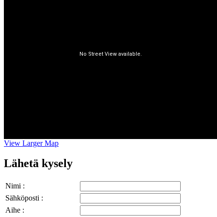
View Larger Map
Lähetä kysely
Nimi :
Sähköposti :
Aihe :