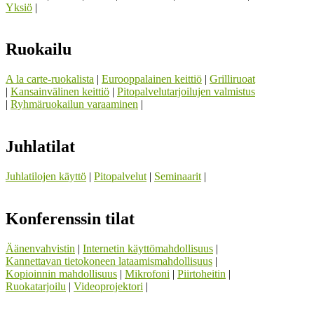
Yksiö
|
Ruokailu
A la carte-ruokalista
|
Eurooppalainen keittiö
|
Grilliruoat
|
Kansainvälinen keittiö
|
Pitopalvelutarjoilujen valmistus
|
Ryhmäruokailun varaaminen
|
Juhlatilat
Juhlatilojen käyttö
|
Pitopalvelut
|
Seminaarit
|
Konferenssin tilat
Äänenvahvistin
|
Internetin käyttömahdollisuus
|
Kannettavan tietokoneen lataamismahdollisuus
|
Kopioinnin mahdollisuus
|
Mikrofoni
|
Piirtoheitin
|
Ruokatarjoilu
|
Videoprojektori
|