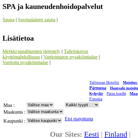
SPA ja kauneudenhoidopalvelut
Sauna
|
Suomalainen sauna
|
Lisätietoa
Merkki-tapahtumien järjestely
|
Tallelokeron
käyttömahdollisuus
|
Vartioimaton pysaköintialue
|
Vartioitu pysäköintialue
|
Tallinnan Hotellit
Majoitus
Pärnussa
Haapsalu majoit
Maat
Kylpylät
Pärnu hotellit
Estonia
Maa :
Maakunta :
Etsi majoitusta
Kaupunki :
Our Sites:
Eesti
|
Finland
|