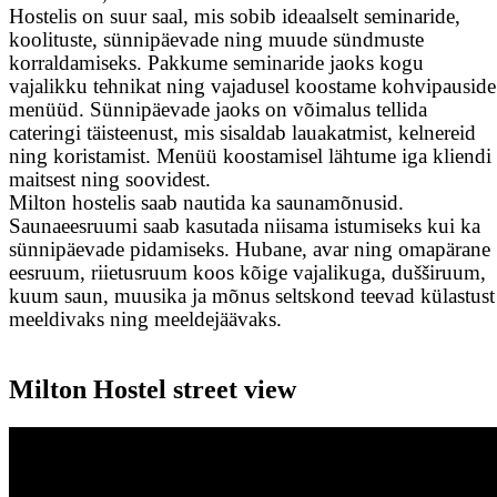
Hostelis on suur saal, mis sobib ideaalselt seminaride,
koolituste, sünnipäevade ning muude sündmuste
korraldamiseks. Pakkume seminaride jaoks kogu
vajalikku tehnikat ning vajadusel koostame kohvipauside
menüüd. Sünnipäevade jaoks on võimalus tellida
cateringi täisteenust, mis sisaldab lauakatmist, kelnereid
ning koristamist. Menüü koostamisel lähtume iga kliendi
maitsest ning soovidest.
Milton hostelis saab nautida ka saunamõnusid.
Saunaeesruumi saab kasutada niisama istumiseks kui ka
sünnipäevade pidamiseks. Hubane, avar ning omapärane
eesruum, riietusruum koos kõige vajalikuga, dušširuum,
kuum saun, muusika ja mõnus seltskond teevad külastust
meeldivaks ning meeldejäävaks.
Milton Hostel street view