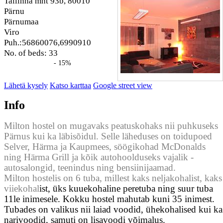
Tallinna mnt 93b, 80010
Pärnu
Pärnumaa
Viro
Puh.:56860076,6990910
No. of beds: 33
- 15%
Lähetä kysely
Katso karttaa
Google street view
Info
Milton hostel on mugavaks peatuskohaks nii puhkuseks
Pärnus kui ka läbisõidul. Selle läheduses on toidupoed
Selver, Härma ja Kaupmees, söögikohad McDonalds
ning Härma Grill ja kõik autohoolduseks vajalik -
autosalongid, teenindus ning bensiinijaamad.
Milton hostelis on 6 tuba, millest kaks neljakohalist, kaks
viiekohal
ist, üks kuuekohaline peretuba ning suur tuba
11le inimesele. Kokku hostel mahutab kuni 35 inimest.
Tubades on valikus nii laiad voodid, ühekohalised kui ka
narivoodid, samuti on lisavoodi võimalus.