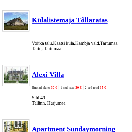
Külalistemaja Tõllaratas
Voitka talu,Kaatsi küla,Kambja vald,Tartumaa
Tartu, Tartumaa
Alexi Villa
|
|
Hinnad alates
30 €
1-sed toad
30 €
2-sed toad
35 €
Sihi 49
Tallinn, Harjumaa
Apartment Sundaymorning