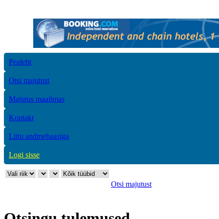
Pealeht
Otsi majutust
Majutus maailmas
Kontakt
Liitu andmebaasiga
Logi sisse
Otsi majutust
Otsingu tulemused