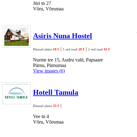
Jüri tn 27
Võru, Võrumaa
Asiris Nuna Hostel
|
|
Hinnad alates
10 €
1-sed toad
20 €
2-sed toad
41 €
Nurme tee 15, Audru vald, Papsaare
Pärnu, Pärnumaa
View images (6)
Hotell Tamula
|
Hinnad alates
35 €
Vee tn 4
Võru, Võrumaa