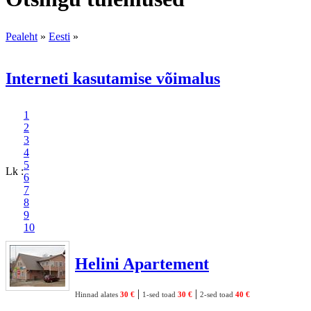
Pealeht
»
Eesti
»
Interneti kasutamise võimalus
1
2
3
4
5
Lk :
6
7
8
9
10
Helini Apartement
|
|
Hinnad alates
30 €
1-sed toad
30 €
2-sed toad
40 €