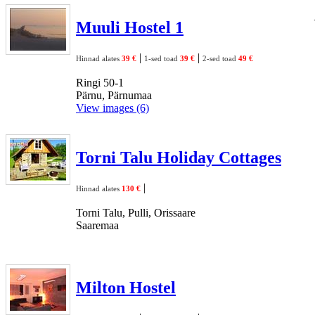
Muuli Hostel 1
|
|
Hinnad alates
39 €
1-sed toad
39 €
2-sed toad
49 €
Ringi 50-1
Pärnu, Pärnumaa
View images (6)
Torni Talu Holiday Cottages
|
Hinnad alates
130 €
Torni Talu, Pulli, Orissaare
Saaremaa
Milton Hostel