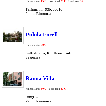
|
|
Hinnad alates
15 €
1-sed toad
25 €
2-sed toad
35 €
Tallinna mnt 93b, 80010
Pärnu, Pärnumaa
Pidula Forell
|
Hinnad alates
20 €
Kallaste küla, Kihelkonna vald
Saaremaa
Ranna Villa
|
Hinnad alates
80 €
2-sed toad
80 €
Ringi 52
Pärnu, Pärnumaa