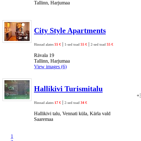
Tallinn, Harjumaa
City Style Apartments
|
|
Hinnad alates
55 €
1-sed toad
55 €
2-sed toad
55 €
Rävala 19
Tallinn, Harjumaa
View images (6)
Hallikivi Turismitalu
+
|
Hinnad alates
17 €
2-sed toad
34 €
Hallikivi talu, Vennati küla, Kärla vald
Saaremaa
1