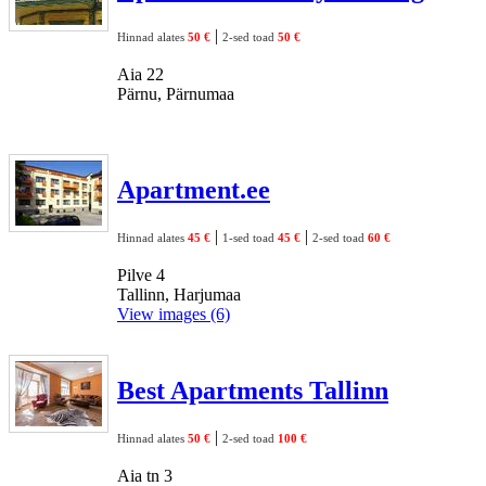
|
Hinnad alates
50 €
2-sed toad
50 €
Aia 22
Pärnu, Pärnumaa
Apartment.ee
|
|
Hinnad alates
45 €
1-sed toad
45 €
2-sed toad
60 €
Pilve 4
Tallinn, Harjumaa
View images (6)
Best Apartments Tallinn
|
Hinnad alates
50 €
2-sed toad
100 €
Aia tn 3