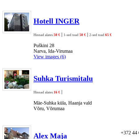
Hotell INGER
|
|
Hinnad alates
50 €
1-sed toad
50 €
2-sed toad
65 €
Puškini 28
Narva, Ida-Virumaa
View images (6)
Suhka Turismitalu
|
Hinnad alates
16 €
Mäe-Suhka küla, Haanja vald
Võru, Võrumaa
+372 44 
Alex Maja