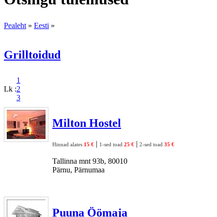
Pealeht
»
Eesti
»
Grilltoidud
1
Lk :
2
3
Milton Hostel
|
|
Hinnad alates
15 €
1-sed toad
25 €
2-sed toad
35 €
Tallinna mnt 93b, 80010
Pärnu, Pärnumaa
Puuna Öömaja