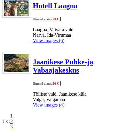
Hotell Laagna
|
Hinnad alates
50 €
Laagna, Vaivara vald
Narva, Ida-Virumaa
View images (6)
Jaanikese Puhke-ja
Vabaajakeskus
|
Hinnad alates
36 €
Tõlliste vald, Jaanikese küla
Valga, Valgamaa
View images (4)
1
Lk :
2
3