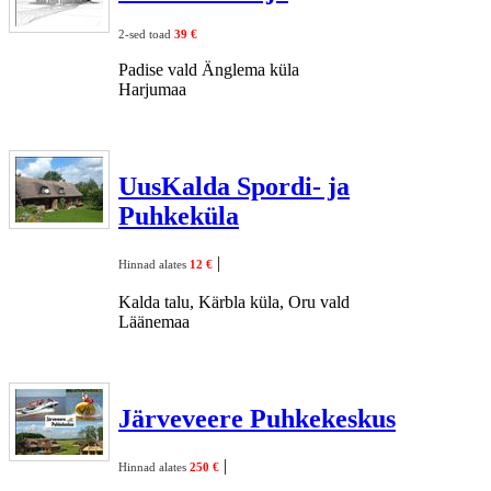
2-sed toad
39 €
Padise vald Änglema küla
Harjumaa
UusKalda Spordi- ja
Puhkeküla
|
Hinnad alates
12 €
Kalda talu, Kärbla küla, Oru vald
Läänemaa
Järveveere Puhkekeskus
|
Hinnad alates
250 €