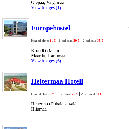
Otepää, Valgamaa
View images (1)
Europehostel
|
|
Hinnad alates
11 €
1-sed toad
30 €
2-sed toad
35 €
Kroodi 6 Maardu
Maardu, Harjumaa
View images (6)
Heltermaa Hotell
|
|
Hinnad alates
0 €
1-sed toad
26 €
2-sed toad
30 €
Heltermaa Pühalepa vald
Hiiumaa