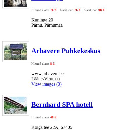
|
|
Hinnad alates
76 €
1-sed toad
76 €
2-sed toad
98 €
Kuninga 20
Pärnu, Pärnumaa
Arbavere Puhkekeskus
|
Hinnad alates
8 €
www.arbavere.ee
Lääne-Virumaa
View images (3)
Bernhard SPA hotell
|
Hinnad alates
48 €
Kolga tee 22A, 67405