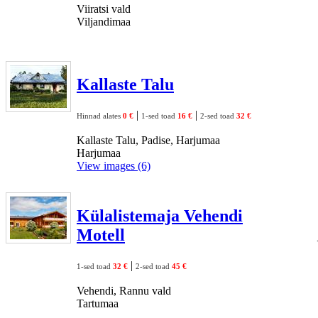
Viiratsi vald
Viljandimaa
Kallaste Talu
|
|
Hinnad alates
0 €
1-sed toad
16 €
2-sed toad
32 €
Kallaste Talu, Padise, Harjumaa
Harjumaa
View images (6)
Külalistemaja Vehendi
Motell
|
1-sed toad
32 €
2-sed toad
45 €
Vehendi, Rannu vald
Tartumaa