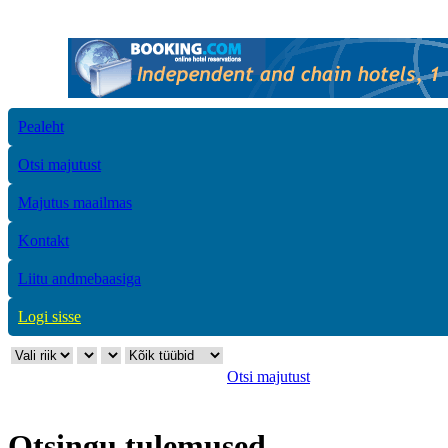
Pealeht
Otsi majutust
Majutus maailmas
Kontakt
Liitu andmebaasiga
Logi sisse
Otsi majutust
Otsingu tulemused