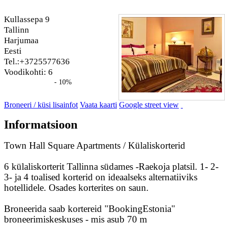
Kullassepa 9
Tallinn
Harjumaa
Eesti
Tel.:+3725577636
Voodikohti: 6
- 10%
Broneeri / küsi lisainfot
Vaata kaarti
Google street view
Informatsioon
Town Hall Square Apartments / Külaliskorterid
6 külaliskorterit Tallinna südames -Raekoja platsil. 1- 2-
3- ja 4 toalised korterid on ideaalseks alternatiiviks
hotellidele. Osades korterites on saun.
Broneerida saab kortereid "BookingEstonia"
broneerimiskeskuses - mis asub 70 m