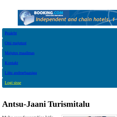
Pealeht
Otsi majutust
Majutus maailmas
Kontakt
Liitu andmebaasiga
Logi sisse
Antsu-Jaani Turismitalu