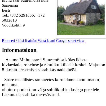
Muhu saar Suuremõisa küla
Saaremaa
Eesti
Tel.:+372 5291656; +372
5032010
Voodikohti: 9
Broneeri / küsi lisainfot
Vaata kaarti
Google street view
Informatsioon
Asume Muhu saarel Suuremõisa külas iidsete
kiviaedade, roheluse ja rahuliku külaelu keskel. Majas on
8 kohta. Pesemiseks saab kasutada dušši.
Saare maalilistes rannavetes korraldame kanuumatku,
mis oma
ohutuse poolest on väga sobilikud ka lastega peredele.
Laenutada saab ka meresüstasid.