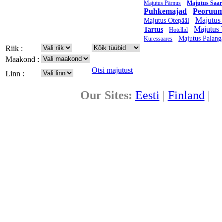
Majutus Pärnus
Majutus Saa
Puhkemajad
Peoruu
Majutus
Majutus Otepääl
Majutus 
Tartus
Hotellid
Majutus Palang
Kuressaares
Riik :
Maakond :
Otsi majutust
Linn :
Our Sites:
Eesti
|
Finland
|