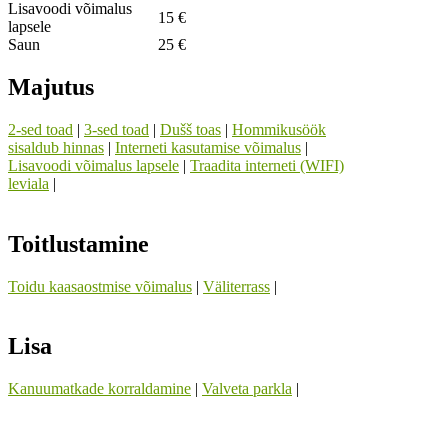
Lisavoodi võimalus
15 €
lapsele
Saun
25 €
Majutus
2-sed toad
|
3-sed toad
|
Dušš toas
|
Hommikusöök
sisaldub hinnas
|
Interneti kasutamise võimalus
|
Lisavoodi võimalus lapsele
|
Traadita interneti (WIFI)
leviala
|
Toitlustamine
Toidu kaasaostmise võimalus
|
Väliterrass
|
Lisa
Kanuumatkade korraldamine
|
Valveta parkla
|