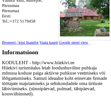
Vändra Vald, Suurejõe,
Pärnumaa
Pärnumaa
Eesti
Tel.:+372 5179458
Broneeri / küsi lisainfot
Vaata kaarti
Google street view
Informatsioon
KODULEHT - http://www.hiiekivi.ee
Hiiekivi turismitalus leiab loodushuviline puhkaja
mõnusa koduse paiga aktiivse puhkuse veetmiseks või
lõõgastumiseks. Samuti ideaalne koht erinevate firmade
töötajate majutamiseks ja seltskondadele oma ürituste
läbiviimiseks. (sünnipäevad, pulmad, tähtpäevad,
koosviibimised).