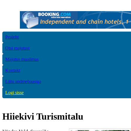
Pealeht
Otsi majutust
Majutus maailmas
Kontakt
Liitu andmebaasiga
Logi sisse
Hiiekivi Turismitalu