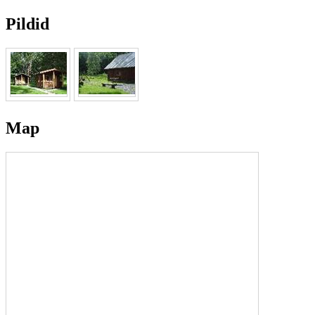
Pildid
Map