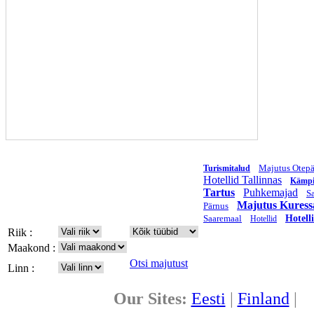
Majutus Otepä
Turismitalud
Hotellid Tallinnas
Kämp
Tartus
Puhkemajad
S
Majutus Kuress
Pärnus
Saaremaal
Hotell
Hotellid
Riik :
Maakond :
Otsi majutust
Linn :
Our Sites:
Eesti
|
Finland
|