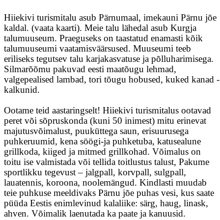
Hiiekivi turismitalu asub Pärnumaal, imekauni Pärnu jõe
kaldal. (vaata kaarti). Meie talu lähedal asub Kurgja
talumuuseum. Praeguseks on taastatud enamasti kõik
talumuuseumi vaatamisväärsused. Muuseumi teeb
eriliseks tegutsev talu karjakasvatuse ja põlluharimisega.
Silmarõõmu pakuvad eesti maatõugu lehmad,
valgepealised lambad, tori tõugu hobused, kuked kanad -
kalkunid.
Ootame teid aastaringselt! Hiiekivi turismitalus ootavad
peret või sõpruskonda (kuni 50 inimest) mitu erinevat
majutusvõimalust, puuküttega saun, erisuurusega
puhkeruumid, kena söögi-ja puhketuba, katusealune
grillkoda, kiiged ja mitmed grillkohad. Võimalus on
toitu ise valmistada või tellida toitlustus talust, Pakume
sportlikku tegevust – jalgpall, korvpall, sulgpall,
lauatennis, koroona, noolemängud. Kindlasti muudab
teie puhkuse meeldivaks Pärnu jõe puhas vesi, kus saate
püüda Eestis enimlevinud kalaliike: särg, haug, linask,
ahven. Võimalik laenutada ka paate ja kanuusid.