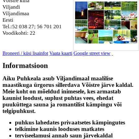
Võistre küla
Viljandi
Viljandimaa
Eesti
Tel.:52 038 27; 56 701 201
Voodikohti: 22
Broneeri / küsi lisainfot
Vaata kaarti
Google street view
Informatsioon
Aiku Puhkeala asub Viljandimaal maalilise
maastikuga ürgorus sillerdava Võistre järve kaldal.
Meie koht on mõeldud inimesele, kes armastab
kaunist loodust, suplust puhtas vees, ehedat
puuküttega sauna ja romantilist kämpingu või
telgipuhkust.
puhkus lahedates privaatsetes kämpingutes
telkimine kaunis looduses matkates
terviseelamusi annab saun järvekaldal