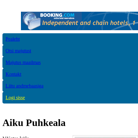
Pealeht
Otsi majutust
Majutus maailmas
Kontakt
Liitu andmebaasiga
Logi sisse
Aiku Puhkeala