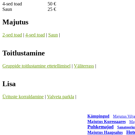
4-sed toad
50 €
Saun
25 €
Majutus
2-sed toad
|
4-sed toad
|
Saun
|
Toitlustamine
Gruppide toitlustamine ettetellimisel
|
Väliterrass
|
Lisa
Ürituste korraldamine
|
Valveta parkla
|
Kämpingud
Majutus Vilj
Majutus Kuressaares
Maj
Puhkemajad
Sanatoori
Hote
Majutus Haapsalus