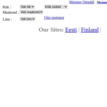
Majutus Otepääl
Majutu
Riik :
Maakond :
Otsi majutust
Linn :
Our Sites:
Eesti
|
Finland
|