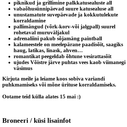
piknikud ja grillimine palkkatusealuste all
vabaõhusünnipäevad suure katusealuse all
unustamatute suvepäevade ja kokkutulekute
korraldamine
pallimängud (võrk-korv-või jalgpall) suurel
rohetaval muruväljakul
adrenaliini pakub sõjamäng paintball
kalameestele on meelepärane paadisõit, saagiks
haug, latikas, linask, ahven…
romantikat peegeldab õhtune vesirattasõit
ujudes Võistre järve puhtas vees kaob viimanegi
väsimus
Kirjuta meile ja leiame koos sobiva variandi
puhkmamiseks või mõne ürituse korraldamiseks.
Ootame teid külla alates 15 mai :)
Broneeri / küsi lisainfot