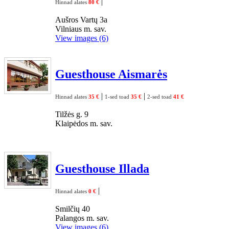
|
Hinnad alates
80 €
Aušros Vartų 3a
Vilniaus m. sav.
View images (6)
Guesthouse Aismarės
|
|
Hinnad alates
35 €
1-sed toad
35 €
2-sed toad
41 €
Tilžės g. 9
Klaipėdos m. sav.
Guesthouse Illada
|
Hinnad alates
0 €
Smilčių 40
Palangos m. sav.
View images (6)