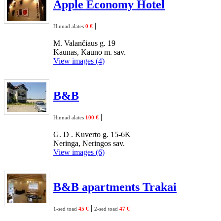
Apple Economy Hotel
|
Hinnad alates
0 €
M. Valančiaus g. 19
Kaunas, Kauno m. sav.
View images (4)
B&B
|
Hinnad alates
100 €
G. D . Kuverto g. 15-6K
Neringa, Neringos sav.
View images (6)
B&B apartments Trakai
|
1-sed toad
45 €
2-sed toad
47 €