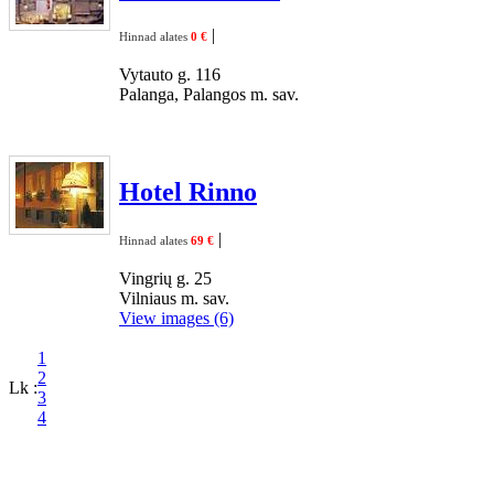
|
Hinnad alates
0 €
Vytauto g. 116
Palanga, Palangos m. sav.
Hotel Rinno
|
Hinnad alates
69 €
Vingrių g. 25
Vilniaus m. sav.
View images (6)
1
2
Lk :
3
4