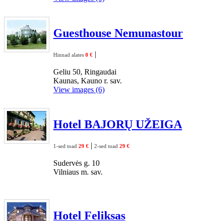
Guesthouse Nemunastour
|
Hinnad alates
0 €
Geliu 50, Ringaudai
Kaunas, Kauno r. sav.
View images (6)
Hotel BAJORŲ UŽEIGA
|
1-sed toad
29 €
2-sed toad
29 €
Sudervės g. 10
Vilniaus m. sav.
Hotel Feliksas