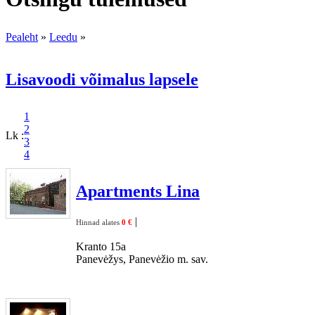
Pealeht
»
Leedu
»
Lisavoodi võimalus lapsele
1
2
Lk :
3
4
Apartments Lina
|
Hinnad alates
0 €
Kranto 15a
Panevėžys, Panevėžio m. sav.