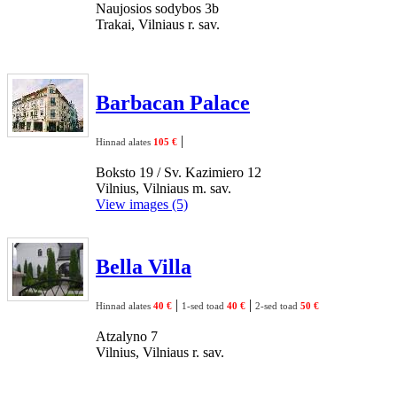
Naujosios sodybos 3b
Trakai, Vilniaus r. sav.
Barbacan Palace
|
Hinnad alates
105 €
Boksto 19 / Sv. Kazimiero 12
Vilnius, Vilniaus m. sav.
View images (5)
Bella Villa
|
|
Hinnad alates
40 €
1-sed toad
40 €
2-sed toad
50 €
Atzalyno 7
Vilnius, Vilniaus r. sav.