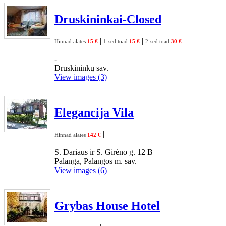
Druskininkai-Closed
|
|
Hinnad alates
15 €
1-sed toad
15 €
2-sed toad
30 €
-
Druskininkų sav.
View images (3)
Elegancija Vila
|
Hinnad alates
142 €
S. Dariaus ir S. Girėno g. 12 B
Palanga, Palangos m. sav.
View images (6)
Grybas House Hotel