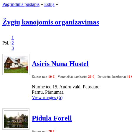
Pagrindinis puslapis
»
Estija
»
Žygių kanojomis organizavimas
1
Psl. :
2
3
Asiris Nuna Hostel
|
|
Kainos nuo
10 €
Vienviečiai kambariai
20 €
Dviviečiai kambariai
41 
Nurme tee 15, Audru vald, Papsaare
Pärnu, Pärnumaa
View images (6)
Pidula Forell
|
Kainos nuo
20 €