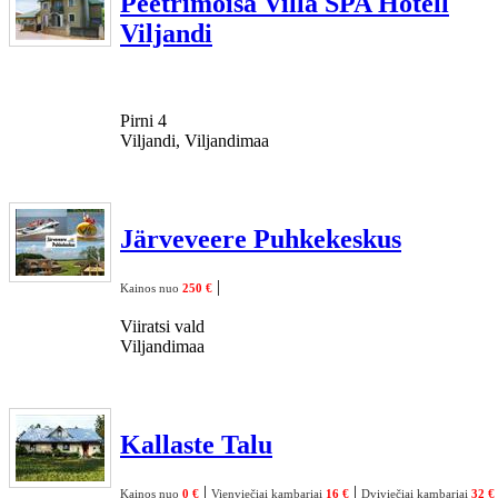
Peetrimõisa Villa SPA Hotell
Viljandi
Pirni 4
Viljandi, Viljandimaa
Järveveere Puhkekeskus
|
Kainos nuo
250 €
Viiratsi vald
Viljandimaa
Kallaste Talu
|
|
Kainos nuo
0 €
Vienviečiai kambariai
16 €
Dviviečiai kambariai
32 €