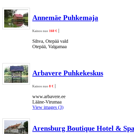
Annemäe Puhkemaja
|
Kainos nuo
160 €
Sihva, Otepää vald
Otepää, Valgamaa
Arbavere Puhkekeskus
|
Kainos nuo
8 €
www.arbavere.ee
Lääne-Virumaa
View images (3)
Arensburg Boutique Hotel & Sp