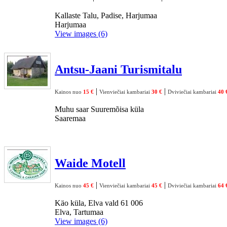
Kallaste Talu, Padise, Harjumaa
Harjumaa
View images (6)
Antsu-Jaani Turismitalu
|
|
Kainos nuo
15 €
Vienviečiai kambariai
30 €
Dviviečiai kambariai
40 
Muhu saar Suuremõisa küla
Saaremaa
Waide Motell
|
|
Kainos nuo
45 €
Vienviečiai kambariai
45 €
Dviviečiai kambariai
64 
Käo küla, Elva vald 61 006
Elva, Tartumaa
View images (6)