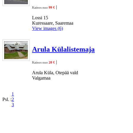
|
Kainos nuo
99 €
Lossi 15
Kuressaare, Saaremaa
View images (6)
Arula Külalistemaja
|
Kainos nuo
20 €
Arula Küla, Otepää vald
Valgamaa
1
Psl. :
2
3