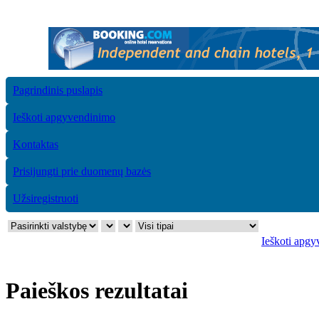
Pagrindinis puslapis
Ieškoti apgyvendinimo
Kontaktas
Prisijungti prie duomenų bazės
Užsiregistruoti
Ieškoti apg
Paieškos rezultatai