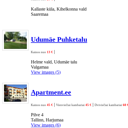
Kallaste küla, Kihelkonna vald
Saaremaa
Udumäe Puhketalu
|
Kainos nuo
13 €
Helme vald, Udumäe talu
Valgamaa
View images (5)
Apartment.ee
|
|
Kainos nuo
45 €
Vienviečiai kambariai
45 €
Dviviečiai kambariai
60 
Pilve 4
Tallinn, Harjumaa
View images (6)