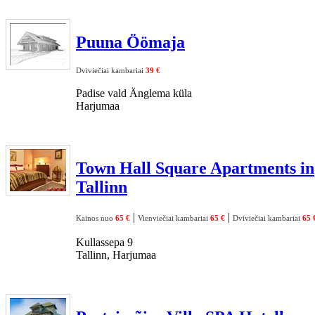
Puuna Öömaja
Dviviečiai kambariai
39 €
Padise vald Änglema küla
Harjumaa
Town Hall Square Apartments in
Tallinn
|
|
Kainos nuo
65 €
Vienviečiai kambariai
65 €
Dviviečiai kambariai
65 
Kullassepa 9
Tallinn, Harjumaa