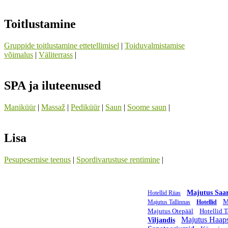
Toitlustamine
Gruppide toitlustamine ettetellimisel
|
Toiduvalmistamise
võimalus
|
Väliterrass
|
SPA ja iluteenused
Maniküür
|
Massaž
|
Pediküür
|
Saun
|
Soome saun
|
Lisa
Pesupesemise teenus
|
Spordivarustuse rentimine
|
Majutus Saa
Hotellid Riias
M
Majutus Tallinnas
Hotellid
Majutus Otepääl
Hotellid T
Majutus Haaps
Viljandis