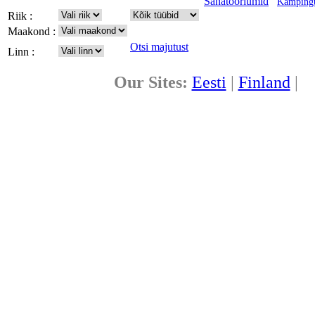
Sanatooriumid
Kämping
Riik :
Maakond :
Otsi majutust
Linn :
Our Sites:
Eesti
|
Finland
|