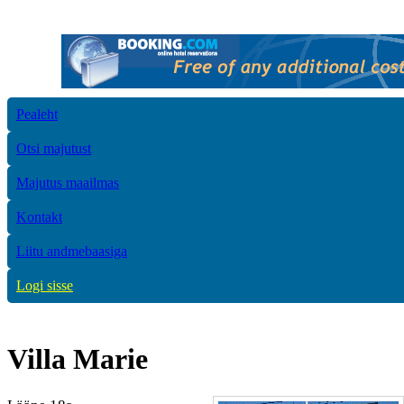
Pealeht
Otsi majutust
Majutus maailmas
Kontakt
Liitu andmebaasiga
Logi sisse
Villa Marie