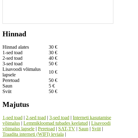
Hinnad
Hinnad alates
30 €
1-sed toad
30 €
2-sed toad
40 €
3-sed toad
50 €
Lisavoodi võimalus
10 €
lapsele
Peretoad
50 €
Saun
5 €
Sviit
50 €
Majutus
1-sed toad
|
2-sed toad
|
3-sed toad
|
Interneti kasutamise
võimalus
|
Lemmikloomad tubades keelatud
|
Lisavoodi
võimalus lapsele
|
Peretoad
|
SAT-TV
|
Saun
|
Sviit
|
Traadita interneti (WIFI) leviala
|