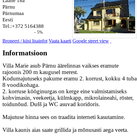
Lääne 18a
Pärnu
Pärnumaa
Eesti
Tel.:+372 5164388
- 5%
Broneeri / küsi lisainfot
Vaata kaarti
Google street view
Informatsioon
Villa Marie asub Pärnu äärelinnas vaikses eramute
rajoonis 200 m kaugusel merest.
Kodumajutuseks pakume eramu 2. korrust, kokku 4 tuba
8 voodikohaga.
2. korruse kööginurgas on kerge eine valmistamiseks
kohvimasin, veekeetja, külmkapp, mikrolaineahi, röster,
toidunõud. Dušš ja WC asuvad koridoris.
Majutuse hinna sees on traadita interneti kasutamine.
Villa kaunis aias saate grillida ja mõnusasti aega veeta.