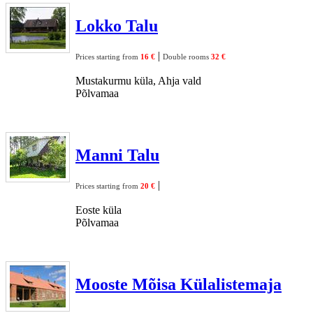
Lokko Talu
|
Prices starting from
16 €
Double rooms
32 €
Mustakurmu küla, Ahja vald
Põlvamaa
Manni Talu
|
Prices starting from
20 €
Eoste küla
Põlvamaa
Mooste Mõisa Külalistemaja