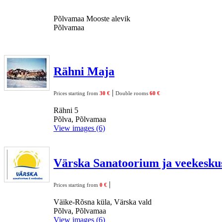
Põlvamaa Mooste alevik
Põlvamaa
Rähni Maja
|
Prices starting from
30 €
Double rooms
60 €
Rähni 5
Põlva, Põlvamaa
View images (6)
Värska Sanatoorium ja veekesku
|
Prices starting from
0 €
Väike-Rõsna küla, Värska vald
Põlva, Põlvamaa
View images (6)