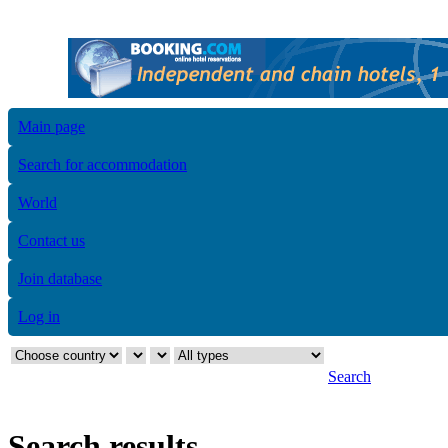
Main page
Search for accommodation
World
Contact us
Join database
Log in
Search
Search results