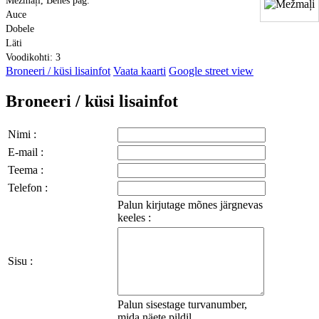
Mežmaļi, Bēnes pag.
Auce
Dobele
Läti
Voodikohti: 3
Broneeri / küsi lisainfot
Vaata kaarti
Google street view
Broneeri / küsi lisainfot
Nimi :
E-mail :
Teema :
Telefon :
Palun kirjutage mõnes järgnevas
keeles :
Sisu :
Palun sisestage turvanumber,
mida näete pildil