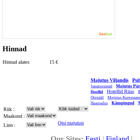
Hinnad
Hinnad alates
15 €
Majutus Viljandis
Pu
Majutus Pär
Sanatooriumid
Hotellid Riias
Hotellid
T
Otepääl
Majutus Kuressaar
Haapsalus
Kämpingud
Riik :
Maakond :
Otsi majutust
Linn :
Our Sites:
Eesti
|
Finland
|