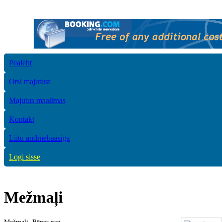
Pealeht
Otsi majutust
Majutus maailmas
Kontakt
Liitu andmebaasiga
Logi sisse
Mežmaļi