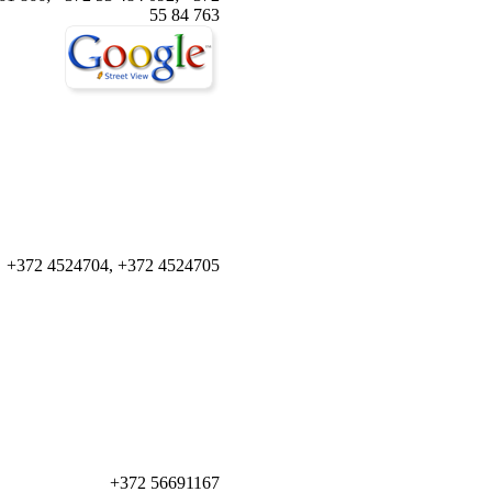
55 84 763
+372 4524704, +372 4524705
+372 56691167