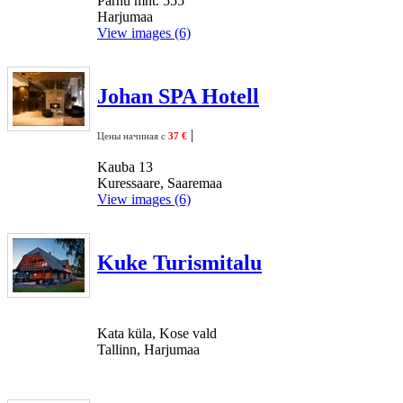
Pärnu mnt. 555
Harjumaa
View images (6)
Johan SPA Hotell
|
Цены начиная с
37 €
Kauba 13
Kuressaare, Saaremaa
View images (6)
Kuke Turismitalu
Kata küla, Kose vald
Tallinn, Harjumaa