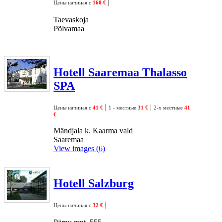
|
Цены начиная с
160 €
Taevaskoja
Põlvamaa
Hotell Saaremaa Thalasso
SPA
|
|
Цены начиная с
41 €
1 - местные
31 €
2-х местные
41
€
Mändjala k. Kaarma vald
Saaremaa
View images (6)
Hotell Salzburg
|
Цены начиная с
32 €