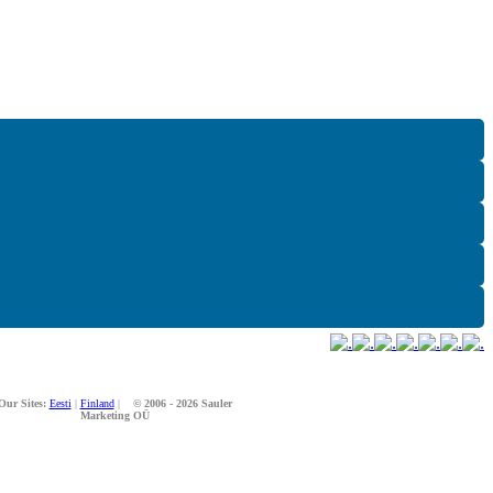
Our Sites:
Eesti
|
Finland
|
© 2006 - 2026 Sauler
Marketing OÜ