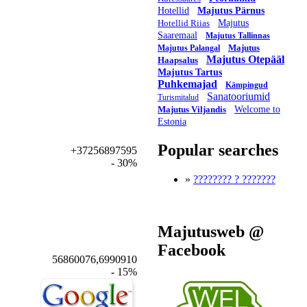
Hotellid
Majutus Pärnus
Hotellid Riias
Majutus
Saaremaal
Majutus Tallinnas
Majutus
Majutus Palangal
Majutus Otepääl
Haapsalus
Majutus Tartus
Puhkemajad
Kämpingud
Sanatooriumid
Turismitalud
Majutus Viljandis
Welcome to
Estonia
Popular searches
+37256897595
- 30%
»
???????? ? ???????
Majutusweb @
Facebook
56860076,6990910
- 15%