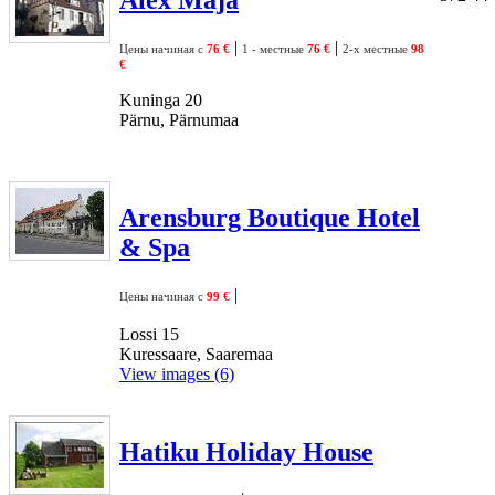
|
|
Цены начиная с
76 €
1 - местные
76 €
2-х местные
98
€
Kuninga 20
Pärnu, Pärnumaa
Arensburg Boutique Hotel
& Spa
|
Цены начиная с
99 €
Lossi 15
Kuressaare, Saaremaa
View images (6)
Hatiku Holiday House