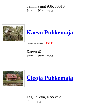
Tallinna mnt 93b, 80010
Pärnu, Pärnumaa
Kaevu Puhkemaja
|
Цены начиная с
150 €
Kaevu 42
Pärnu, Pärnumaa
Üleoja Puhkemaja
Laguja küla, Nõo vald
Tartumaa