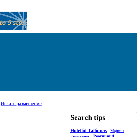
Искать размещение
Search tips
Hotellid Tallinnas
Majutus
Kuressaares
Peoruumid