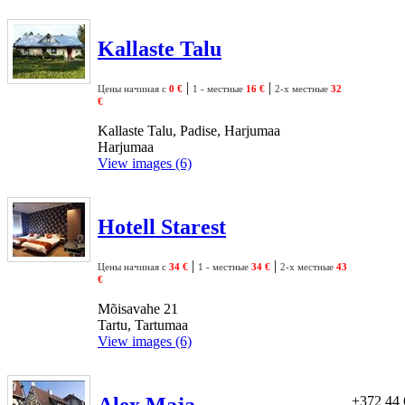
Kallaste Talu
|
|
Цены начиная с
0 €
1 - местные
16 €
2-х местные
32
€
Kallaste Talu, Padise, Harjumaa
Harjumaa
View images (6)
Hotell Starest
|
|
Цены начиная с
34 €
1 - местные
34 €
2-х местные
43
€
Mõisavahe 21
Tartu, Tartumaa
View images (6)
Alex Maja
+372 44 