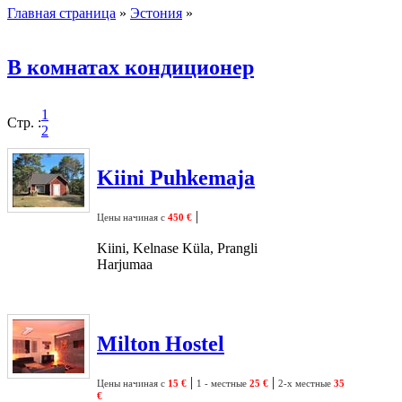
Главная страница
»
Эстония
»
В комнатах кондиционер
1
Стр. :
2
Kiini Puhkemaja
|
Цены начиная с
450 €
Kiini, Kelnase Küla, Prangli
Harjumaa
Milton Hostel
|
|
Цены начиная с
15 €
1 - местные
25 €
2-х местные
35
€