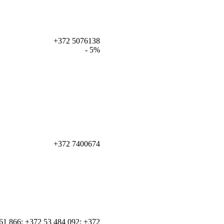
+372 5076138
- 5%
+372 7400674
61 866; +372 53 484 092; +372