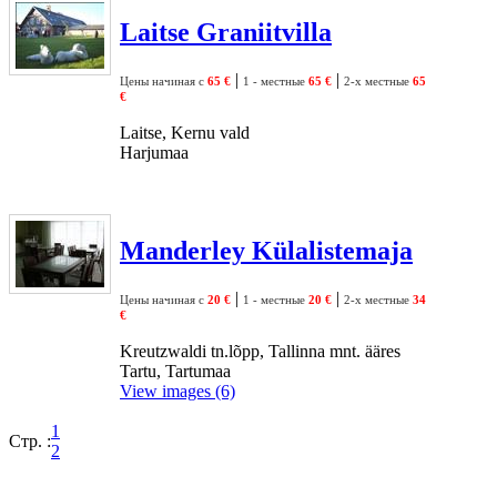
Laitse Graniitvilla
|
|
Цены начиная с
65 €
1 - местные
65 €
2-х местные
65
€
Laitse, Kernu vald
Harjumaa
Manderley Külalistemaja
|
|
Цены начиная с
20 €
1 - местные
20 €
2-х местные
34
€
Kreutzwaldi tn.lõpp, Tallinna mnt. ääres
Tartu, Tartumaa
View images (6)
1
Стр. :
2