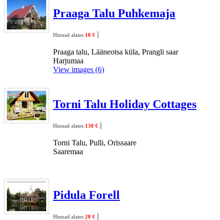
Praaga Talu Puhkemaja
|
Hinnad alates
10 €
Praaga talu, Lääneotsa küla, Prangli saar
Harjumaa
View images (6)
Torni Talu Holiday Cottages
|
Hinnad alates
130 €
Torni Talu, Pulli, Orissaare
Saaremaa
Pidula Forell
|
Hinnad alates
20 €