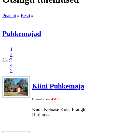
Pealeht
»
Eesti
»
Puhkemajad
1
2
Lk :
3
4
5
Kiini Puhkemaja
|
Hinnad alates
450 €
Kiini, Kelnase Küla, Prangli
Harjumaa