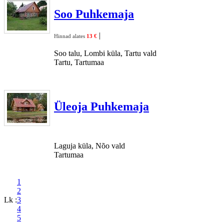
Soo Puhkemaja
|
Hinnad alates
13 €
Soo talu, Lombi küla, Tartu vald
Tartu, Tartumaa
Üleoja Puhkemaja
Laguja küla, Nõo vald
Tartumaa
1
2
Lk :
3
4
5