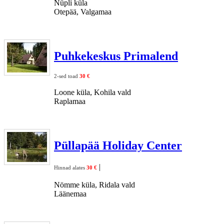
Nüpli küla
Otepää, Valgamaa
Puhkekeskus Primalend
2-sed toad
30 €
Loone küla, Kohila vald
Raplamaa
Püllapää Holiday Center
|
Hinnad alates
30 €
Nömme küla, Ridala vald
Läänemaa