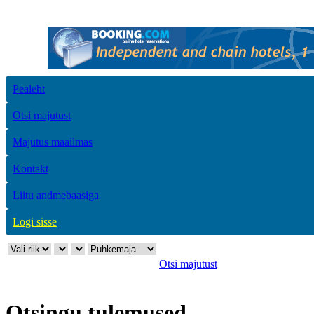
Pealeht
Otsi majutust
Majutus maailmas
Kontakt
Liitu andmebaasiga
Logi sisse
Otsi majutust
Otsingu tulemused