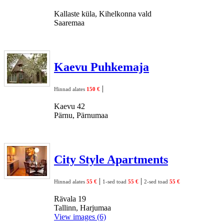
Kallaste küla, Kihelkonna vald
Saaremaa
Kaevu Puhkemaja
|
Hinnad alates
150 €
Kaevu 42
Pärnu, Pärnumaa
City Style Apartments
|
|
Hinnad alates
55 €
1-sed toad
55 €
2-sed toad
55 €
Rävala 19
Tallinn, Harjumaa
View images (6)