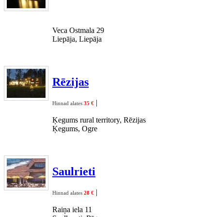
Veca Ostmala 29
Liepāja, Liepāja
Rēzijas
|
Hinnad alates
35 €
Ķegums rural territory, Rēzijas
Ķegums, Ogre
Saulrieti
|
Hinnad alates
28 €
Raiņa iela 11