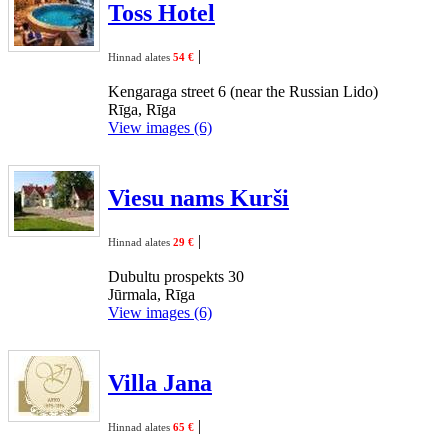
Toss Hotel
|
Hinnad alates
54 €
Kengaraga street 6 (near the Russian Lido)
Rīga, Rīga
View images (6)
Viesu nams Kurši
|
Hinnad alates
29 €
Dubultu prospekts 30
Jūrmala, Rīga
View images (6)
Villa Jana
|
Hinnad alates
65 €