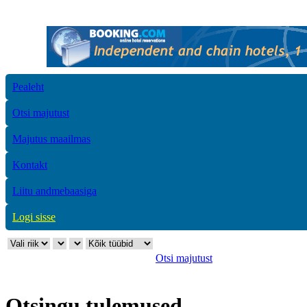
Pealeht
Otsi majutust
Majutus maailmas
Kontakt
Liitu andmebaasiga
Logi sisse
Otsi majutust
Otsingu tulemused