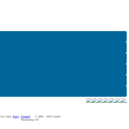
Our Sites:
Eesti
|
Finland
|
© 2006 - 2026 Sauler
Marketing OÜ