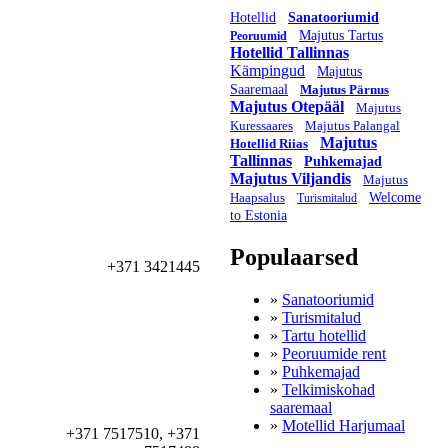
Hotellid
Sanatooriumid
Majutus Tartus
Peoruumid
Hotellid Tallinnas
Kämpingud
Majutus
Saaremaal
Majutus Pärnus
Majutus Otepääl
Majutus
Kuressaares
Majutus Palangal
Majutus
Hotellid Riias
Tallinnas
Puhkemajad
Majutus Viljandis
Majutus
Haapsalus
Welcome
Turismitalud
to Estonia
Populaarsed
+371 3421445
»
Sanatooriumid
»
Turismitalud
»
Tartu hotellid
»
Peoruumide rent
»
Puhkemajad
»
Telkimiskohad
saaremaal
»
Motellid Harjumaal
+371 7517510, +371