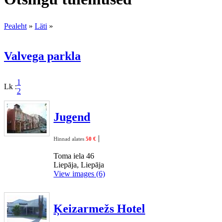
Pealeht
»
Läti
»
Valvega parkla
1
Lk :
2
Jugend
|
Hinnad alates
50 €
Toma iela 46
Liepāja, Liepāja
View images (6)
Ķeizarmežs Hotel