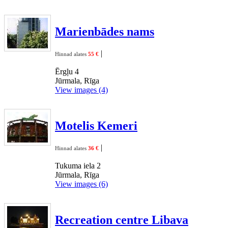
Marienbādes nams
|
Hinnad alates
55 €
Ērgļu 4
Jūrmala, Rīga
View images (4)
Motelis Kemeri
|
Hinnad alates
36 €
Tukuma iela 2
Jūrmala, Rīga
View images (6)
Recreation centre Libava