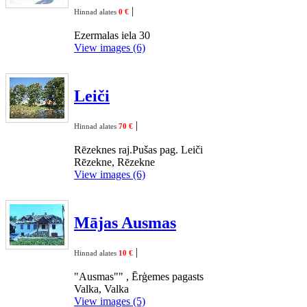
|
Hinnad alates
0 €
Ezermalas iela 30
View images (6)
Leiči
|
Hinnad alates
70 €
Rēzeknes raj.Pušas pag. Leiči
Rēzekne, Rēzekne
View images (6)
Mājas Ausmas
|
Hinnad alates
10 €
"Ausmas"" , Ērģemes pagasts
Valka, Valka
View images (5)