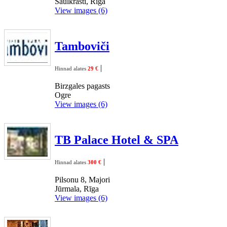
Saulkrasti, Rīga
View images (6)
Tamboviči
|
Hinnad alates
29 €
Birzgales pagasts
Ogre
View images (6)
TB Palace Hotel & SPA
|
Hinnad alates
300 €
Pilsonu 8, Majori
Jūrmala, Rīga
View images (6)