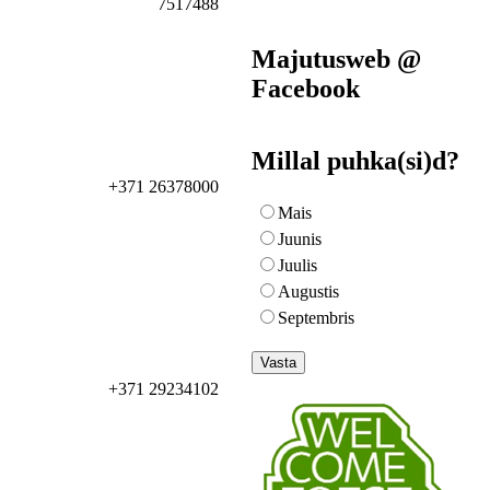
7517488
Majutusweb @
Facebook
Millal puhka(si)d?
+371 26378000
Mais
Juunis
Juulis
Augustis
Septembris
+371 29234102