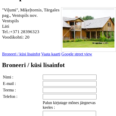
"Viļumi", Miķeļtornis, Tārgales
pag., Ventspils nov.
Ventspils
Läti
Tel.:+371 28396323
Voodikohti: 20
Broneeri / küsi lisainfot
Vaata kaarti
Google street view
Broneeri / küsi lisainfot
Nimi :
E-mail :
Teema :
Telefon :
Palun kirjutage mõnes järgnevas
keeles :