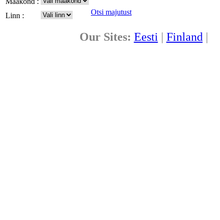
Maakond :
Otsi majutust
Linn :
Our Sites:
Eesti
|
Finland
|