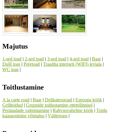
Majutus
1-sed toad
|
2-sed toad
|
3-sed toad
|
4-sed toad
|
Baar
|
Dušš toas
|
Peretoad
|
Traadita interneti (WIFI) leviala
|
WC toas
|
Toitlustamine
A la carte road
|
Baar
|
Delikatessroad
|
Euroopa köök
|
Grilltoidud
|
Gruppide toitlustamine ettetellimisel
|
Peolaudade valmistamine
|
Rahvusvaheline köök
|
Toidu
kaasaostmise võimalus
|
Väliterrass
|