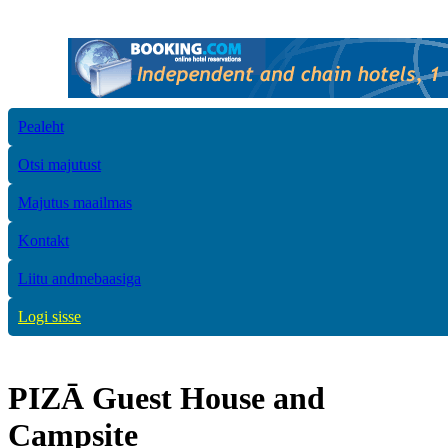
Pealeht
Otsi majutust
Majutus maailmas
Kontakt
Liitu andmebaasiga
Logi sisse
PIZĀ Guest House and
Campsite