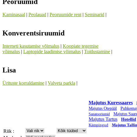
Peoruumid
Kaminasaal
|
Peolauad
|
Peoruumide rent
|
Seminarid
|
Konverentsiruumid
Interneti kasutamise võimalus
|
Koopiate tegemise
võimalus
|
Laptopide laadimise võimalus
|
Toitlustamine
|
Lisa
Ürituste korraldamine
|
Valveta parkla
|
Majutus Kuressaares
Majutus Otepääl
Puhkema
Majutus Saar
Sanatooriumid
Majutus Tartus
Hotellid
Kämpingud
Majutus Talli
Riik :